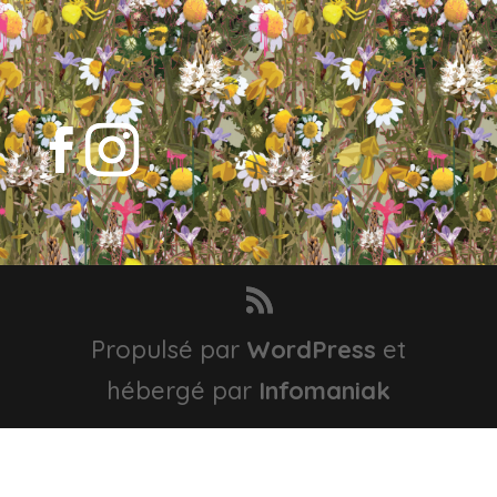
Propulsé par
WordPress
et
hébergé par
Infomaniak